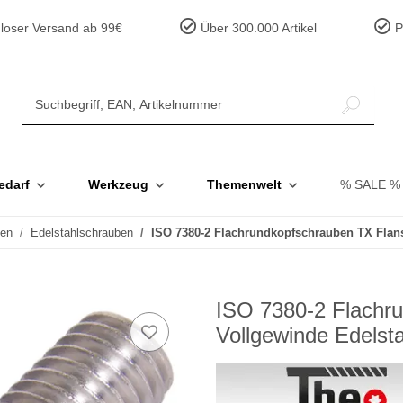
loser Versand ab 99€
Über 300.000 Artikel
Pr
edarf
Werkzeug
Themenwelt
% SALE %
ben
Edelstahlschrauben
ISO 7380-2 Flachrundkopfschrauben TX Flan
ISO 7380-2 Flachr
Vollgewinde Edelst