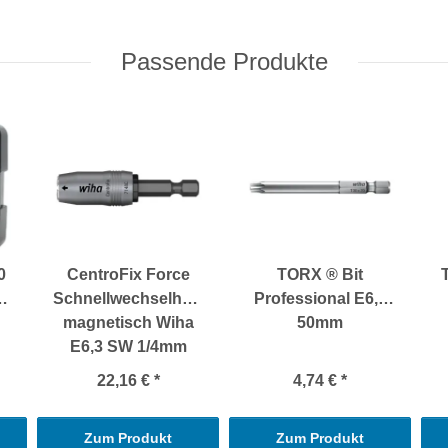
Passende Produkte
0
CentroFix Force
TORX ® Bit
Schnellwechselhalter
Professional E6,3
magnetisch Wiha
50mm
E6,3 SW 1/4mm
22,16 €
*
4,74 €
*
Zum Produkt
Zum Produkt