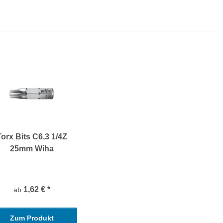
Torx Bits C6,3 1/4Z
25mm Wiha
1,62 €
*
ab
Zum Produkt