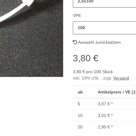
2,5x100
VPE
100
Auswahl zurücksetzen
3,80 €
3,80 € pro 100 Stück
inkl. 19% USt. , zzgl.
Versand
ab
Artikelpreis / VE (
5
3,07 €
*
10
3,01 €
*
20
2,95 €
*