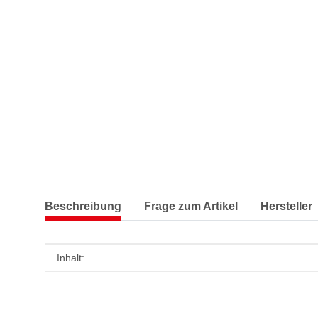
Beschreibung
Frage zum Artikel
Hersteller
Produkteigenschaft
Wert
Inhalt: