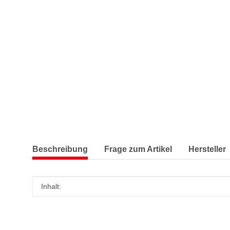
Beschreibung
Frage zum Artikel
Hersteller
Produkteigenschaft
Wert
Inhalt: