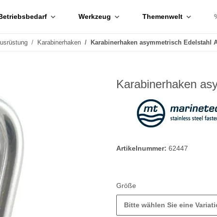
Betriebsbedarf
Werkzeug
Themenwelt
ausrüstung
Karabinerhaken
Karabinerhaken asymmetrisch Edelstahl 
Karabinerhaken asy
Artikelnummer:
62447
Größe
Bitte wählen Sie eine Variati