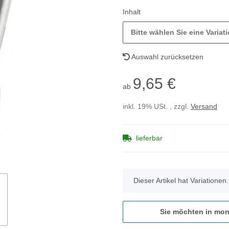
Inhalt
Bitte wählen Sie eine Variati
Auswahl zurücksetzen
9,65 €
ab
inkl. 19% USt. , zzgl.
Versand
lieferbar
x
Dieser Artikel hat Variationen
Sie möchten in mon