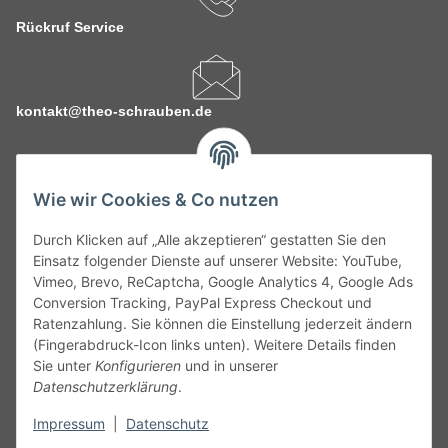
Rückruf Service
kontakt@theo-schrauben.de
Wie wir Cookies & Co nutzen
Durch Klicken auf „Alle akzeptieren“ gestatten Sie den
Service
Einsatz folgender Dienste auf unserer Website: YouTube,
Vimeo, Brevo, ReCaptcha, Google Analytics 4, Google Ads
Conversion Tracking, PayPal Express Checkout und
Gesetzliche Informationen
Ratenzahlung. Sie können die Einstellung jederzeit ändern
(Fingerabdruck-Icon links unten). Weitere Details finden
Alle technischen Angaben ohne Gewähr. Irrtümer und fehlerhafte
Sie unter
Konfigurieren
und in unserer
Angaben vorbehalten. Wenn Sie Datenblätter oder spezielle
Datenschutzerklärung
.
technische Eigenschaften benötigen, wenden Sie sich bitte an
Impressum
|
Datenschutz
unseren Kundenservice. Abbildungen der Artikel können
beispielhaft sein und vom Produkt abweichen.