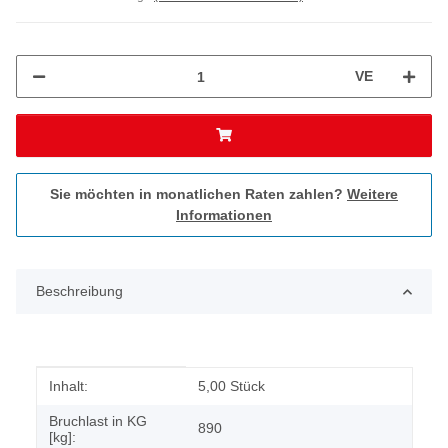
VE
Sie möchten in monatlichen Raten zahlen?
Weitere
Informationen
Beschreibung
Produkteigenschaft
Wert
Inhalt:
5,00 Stück
Bruchlast in KG
890
[kg]: