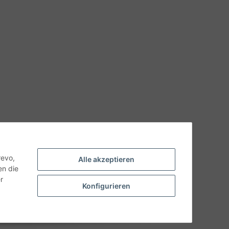
hnische Eigenschaften benötigen, wenden Sie sich bitte an
odukt abweichen.
revo,
Alle akzeptieren
en die
r
Konfigurieren