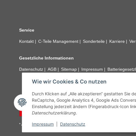
Service
Kontakt
C-Teile Management
Sonderteile
Karriere
Ver
Gesetzliche Informationen
Datenschutz
AGB
Sitemap
Impressum
Batteriegeset
Wie wir Cookies & Co nutzen
Alle technischen Angaben ohne Gewähr. Irrtümer und fehle
unseren Kundens
Durch Klicken auf „Alle akzeptieren“ gestatten Sie 
ReCaptcha, Google Analytics 4, Google Ads Convers
Einstellung jederzeit ändern (Fingerabdruck-Icon link
Vertrag widerrufen
Datenschutzerklärung
.
Impressum
|
Datenschutz
* Alle Preise inkl. gesetzlicher USt., zzgl.
Versand