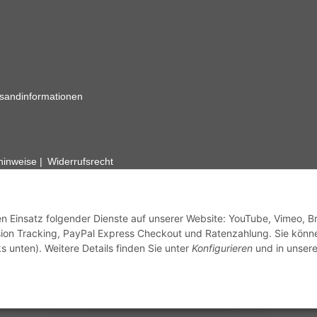
sandinformationen
zhinweise
Widerrufsrecht
rhafte Angaben vorbehalten. Wenn Sie Datenblätter oder spezielle tec
ervice. Abbildungen der Artikel können beispielhaft sein und vom Pr
den Einsatz folgender Dienste auf unserer Website: YouTube, Vimeo, B
ion Tracking, PayPal Express Checkout und Ratenzahlung. Sie könn
s unten). Weitere Details finden Sie unter
Konfigurieren
und in unsere