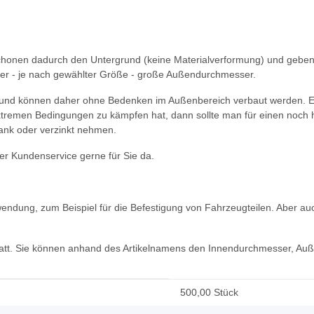
chonen dadurch den Untergrund (keine Materialverformung) und geben 
der - je nach gewählter Größe - große Außendurchmesser.
 und können daher ohne Bedenken im Außenbereich verbaut werden. Es 
 extremen Bedingungen zu kämpfen hat, dann sollte man für einen noch
ank oder verzinkt nehmen.
r Kundenservice gerne für Sie da.
dung, zum Beispiel für die Befestigung von Fahrzeugteilen. Aber auc
kstatt. Sie können anhand des Artikelnamens den Innendurchmesser, Au
500,00 Stück