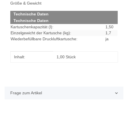
Größe & Gewicht
Technische Daten
Technische Daten
Kartuschenkapazität (l):
1,50
Einzelgewicht der Kartusche (kg):
1,7
Wiederbefüllbare Druckluftkartusche:
ja
Produkteigenschaft
Wert
Inhalt:
1,00 Stück
Frage zum Artikel