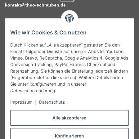
kontakt@theo-schrauben.de
Wie wir Cookies & Co nutzen
Durch Klicken auf „Alle akzeptieren“ gestatten Sie den
Service
Einsatz folgender Dienste auf unserer Website: YouTube,
Vimeo, Brevo, ReCaptcha, Google Analytics 4, Google Ads
Conversion Tracking, PayPal Express Checkout und
Gesetzliche Informationen
Ratenzahlung. Sie können die Einstellung jederzeit ändern
(Fingerabdruck-Icon links unten). Weitere Details finden
Alle technischen Angaben ohne Gewähr. Irrtümer und fehlerhafte
Sie unter
Konfigurieren
und in unserer
Angaben vorbehalten. Wenn Sie Datenblätter oder spezielle
Datenschutzerklärung
.
technische Eigenschaften benötigen, wenden Sie sich bitte an
Impressum
|
Datenschutz
unseren Kundenservice. Abbildungen der Artikel können
beispielhaft sein und vom Produkt abweichen.
Alle akzeptieren
Vertrag widerrufen
Konfigurieren