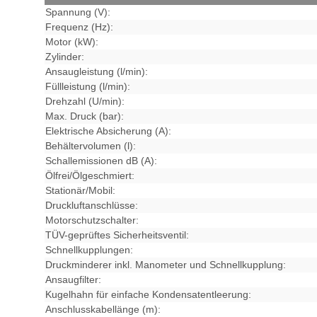
Spannung (V):
Frequenz (Hz):
Motor (kW):
Zylinder:
Ansaugleistung (l/min):
Füllleistung (l/min):
Drehzahl (U/min):
Max. Druck (bar):
Elektrische Absicherung (A):
Behältervolumen (l):
Schallemissionen dB (A):
Ölfrei/Ölgeschmiert:
Stationär/Mobil:
Druckluftanschlüsse:
Motorschutzschalter:
TÜV-geprüftes Sicherheitsventil:
Schnellkupplungen:
Druckminderer inkl. Manometer und Schnellkupplung:
Ansaugfilter:
Kugelhahn für einfache Kondensatentleerung:
Anschlusskabellänge (m):