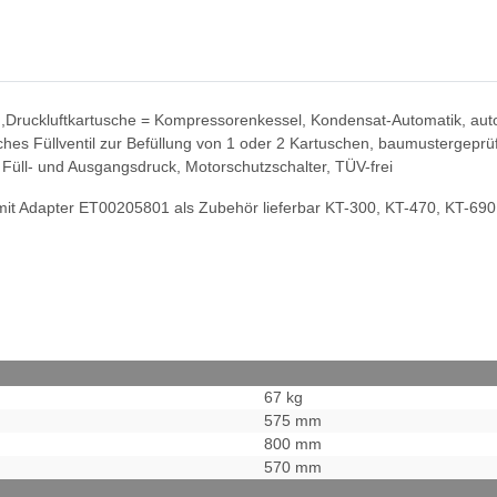
,Druckluftkartusche = Kompressorenkessel, Kondensat-Automatik, aut
es Füllventil zur Befüllung von 1 oder 2 Kartuschen, baumustergeprüfte
Füll- und Ausgangsdruck, Motorschutzschalter, TÜV-frei
t Adapter ET00205801 als Zubehör lieferbar KT-300, KT-470, KT-690 u
67 kg
575 mm
800 mm
570 mm