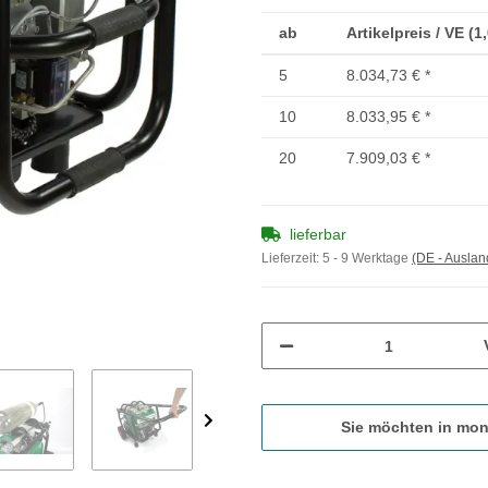
ab
Artikelpreis / VE (1
5
8.034,73 €
*
10
8.033,95 €
*
20
7.909,03 €
*
lieferbar
Lieferzeit:
5 - 9 Werktage
(DE - Ausla
Sie möchten in mon