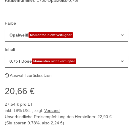
Artikelnummer:
1730-Opalweiss-0,75l
Farbe
Opalweiß
Momentan nicht verfügbar
Inhalt
0,75 l Dose
Momentan nicht verfügbar
Auswahl zurücksetzen
20,66 €
27,54 € pro 1 l
inkl. 19% USt. , zzgl.
Versand
Unverbindliche Preisempfehlung des Herstellers
:
22,90 €
(Sie sparen
9.78%
, also
2,24 €
)