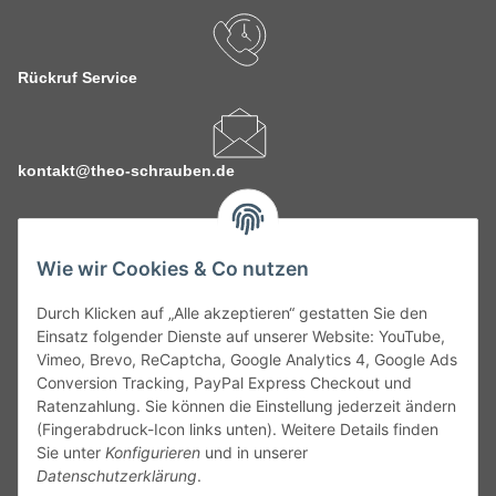
Rückruf Service
kontakt@theo-schrauben.de
Wie wir Cookies & Co nutzen
Durch Klicken auf „Alle akzeptieren“ gestatten Sie den
Service
Einsatz folgender Dienste auf unserer Website: YouTube,
Vimeo, Brevo, ReCaptcha, Google Analytics 4, Google Ads
Conversion Tracking, PayPal Express Checkout und
Gesetzliche Informationen
Ratenzahlung. Sie können die Einstellung jederzeit ändern
(Fingerabdruck-Icon links unten). Weitere Details finden
Alle technischen Angaben ohne Gewähr. Irrtümer und fehlerhafte
Sie unter
Konfigurieren
und in unserer
Angaben vorbehalten. Wenn Sie Datenblätter oder spezielle
Datenschutzerklärung
.
technische Eigenschaften benötigen, wenden Sie sich bitte an