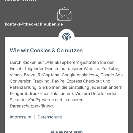
kontakt@theo-schrauben.de
Wie wir Cookies & Co nutzen
Durch Klicken auf „Alle akzeptieren“ gestatten Sie den
Service
Einsatz folgender Dienste auf unserer Website: YouTube,
Vimeo, Brevo, ReCaptcha, Google Analytics 4, Google Ads
Conversion Tracking, PayPal Express Checkout und
Gesetzliche Informationen
Ratenzahlung. Sie können die Einstellung jederzeit ändern
(Fingerabdruck-Icon links unten). Weitere Details finden
Alle technischen Angaben ohne Gewähr. Irrtümer und fehlerhafte
Sie unter
Konfigurieren
und in unserer
Angaben vorbehalten. Wenn Sie Datenblätter oder spezielle
Datenschutzerklärung
.
technische Eigenschaften benötigen, wenden Sie sich bitte an
Impressum
|
Datenschutz
unseren Kundenservice. Abbildungen der Artikel können
beispielhaft sein und vom Produkt abweichen.
Alle akzeptieren