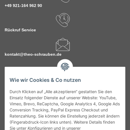
+49 921-164 962 90
Rückruf Service
kontakt@theo-schrauben.de
Wie wir Cookies & Co nutzen
Durch Klicken auf „Alle akzeptieren“ gestatten Sie den
Service
Einsatz folgender Dienste auf unserer Website: YouTube,
Vimeo, Brevo, ReCaptcha, Google Analytics 4, Google Ads
Conversion Tracking, PayPal Express Checkout und
Gesetzliche Informationen
Ratenzahlung. Sie können die Einstellung jederzeit ändern
(Fingerabdruck-Icon links unten). Weitere Details finden
Alle technischen Angaben ohne Gewähr. Irrtümer und fehlerhafte
Sie unter
Konfigurieren
und in unserer