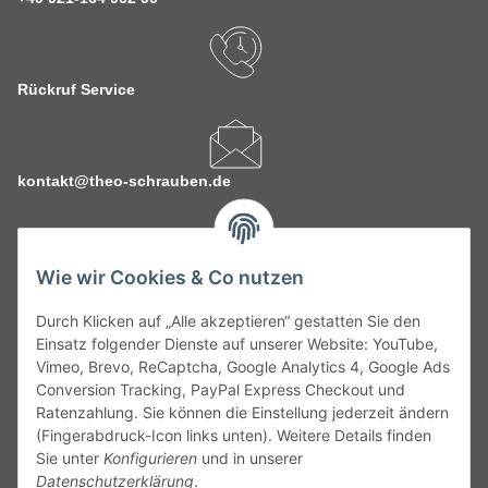
Rückruf Service
kontakt@theo-schrauben.de
Wie wir Cookies & Co nutzen
Durch Klicken auf „Alle akzeptieren“ gestatten Sie den
Service
Einsatz folgender Dienste auf unserer Website: YouTube,
Vimeo, Brevo, ReCaptcha, Google Analytics 4, Google Ads
Conversion Tracking, PayPal Express Checkout und
Gesetzliche Informationen
Ratenzahlung. Sie können die Einstellung jederzeit ändern
(Fingerabdruck-Icon links unten). Weitere Details finden
Alle technischen Angaben ohne Gewähr. Irrtümer und fehlerhafte
Sie unter
Konfigurieren
und in unserer
Angaben vorbehalten. Wenn Sie Datenblätter oder spezielle
Datenschutzerklärung
.