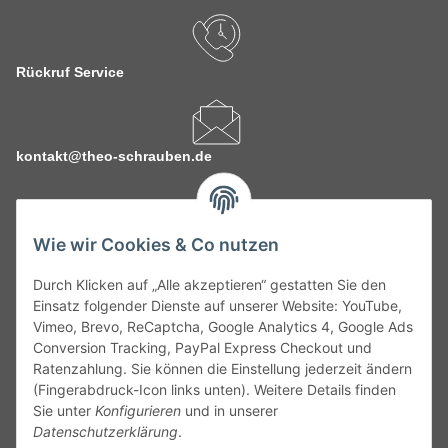
Rückruf Service
kontakt@theo-schrauben.de
Wie wir Cookies & Co nutzen
Durch Klicken auf „Alle akzeptieren“ gestatten Sie den
Service
Einsatz folgender Dienste auf unserer Website: YouTube,
Vimeo, Brevo, ReCaptcha, Google Analytics 4, Google Ads
Conversion Tracking, PayPal Express Checkout und
Gesetzliche Informationen
Ratenzahlung. Sie können die Einstellung jederzeit ändern
(Fingerabdruck-Icon links unten). Weitere Details finden
Alle technischen Angaben ohne Gewähr. Irrtümer und fehlerhafte
Sie unter
Konfigurieren
und in unserer
Angaben vorbehalten. Wenn Sie Datenblätter oder spezielle
Datenschutzerklärung
.
technische Eigenschaften benötigen, wenden Sie sich bitte an