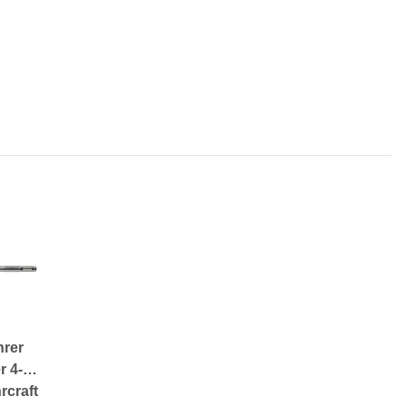
rer
r 4-X
rcraft