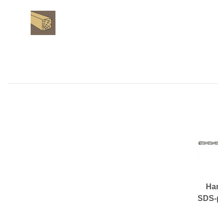
Ha
SDS-p