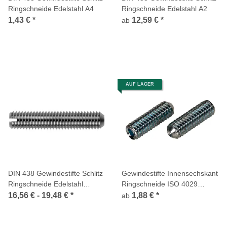
Ringschneide Edelstahl A4
Ringschneide Edelstahl A2
1,43 €
*
12,59 €
*
ab
AUF LAGER
DIN 438 Gewindestifte Schlitz
Gewindestifte Innensechskant
Ringschneide Edelstahl
Ringschneide ISO 4029
1.4305
verzinkt 45H
16,56 € -
19,48 €
*
1,88 €
*
ab