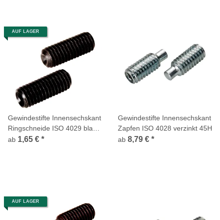
AUF LAGER
Gewindestifte Innensechskant
Gewindestifte Innensechskant
Ringschneide ISO 4029 blank
Zapfen ISO 4028 verzinkt 45H
45H
1,65 €
*
8,79 €
*
ab
ab
AUF LAGER