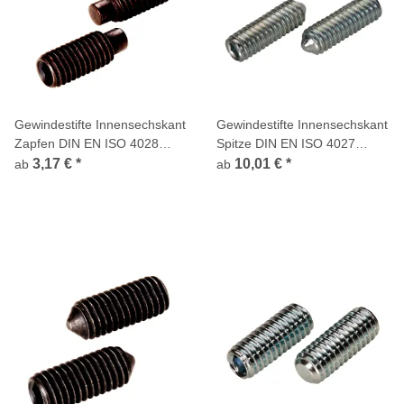
Gewindestifte Innensechskant
Gewindestifte Innensechskant
Zapfen DIN EN ISO 4028
Spitze DIN EN ISO 4027
blank 45H
verzinkt 45H
3,17 €
*
10,01 €
*
ab
ab