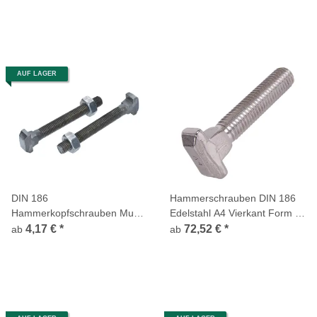
AUF LAGER
DIN 186
Hammerschrauben DIN 186
Hammerkopfschrauben Mu
Edelstahl A4 Vierkant Form B
Form B Vierkant langes
langes Gewinde
4,17 €
*
72,52 €
*
ab
ab
Gewinde Stahl 4.6 inkl. Mutter