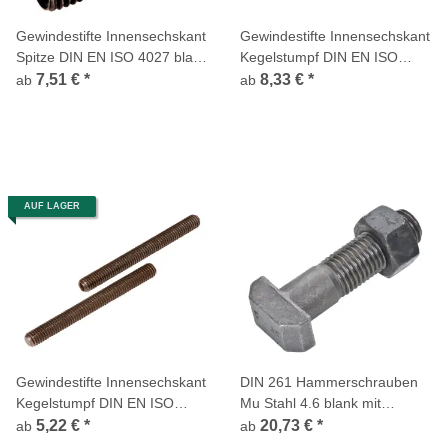
Gewindestifte Innensechskant
Gewindestifte Innensechskant
Spitze DIN EN ISO 4027 blank
Kegelstumpf DIN EN ISO
45H
4026 verzinkt getempert 45H
7,51 €
*
8,33 €
*
ab
ab
AUF LAGER
Gewindestifte Innensechskant
DIN 261 Hammerschrauben
Kegelstumpf DIN EN ISO
Mu Stahl 4.6 blank mit
4026 blank 45H
Sechskantmutter
5,22 €
*
20,73 €
*
ab
ab