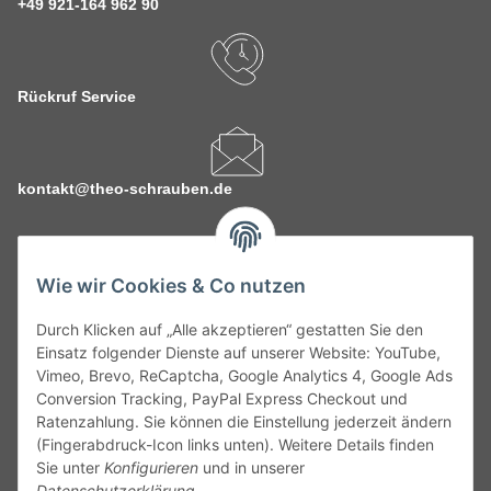
+49 921-164 962 90
Rückruf Service
kontakt@theo-schrauben.de
Wie wir Cookies & Co nutzen
Durch Klicken auf „Alle akzeptieren“ gestatten Sie den
Service
Einsatz folgender Dienste auf unserer Website: YouTube,
Vimeo, Brevo, ReCaptcha, Google Analytics 4, Google Ads
Conversion Tracking, PayPal Express Checkout und
Gesetzliche Informationen
Ratenzahlung. Sie können die Einstellung jederzeit ändern
(Fingerabdruck-Icon links unten). Weitere Details finden
Alle technischen Angaben ohne Gewähr. Irrtümer und fehlerhafte
Sie unter
Konfigurieren
und in unserer
Angaben vorbehalten. Wenn Sie Datenblätter oder spezielle
Datenschutzerklärung
.