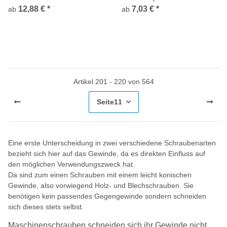
blank
12,88 €
*
7,03 €
*
ab
ab
Artikel 201 - 220 von 564
Seite
11
Eine erste Unterscheidung in zwei verschiedene Schraubenarten
bezieht sich hier auf das Gewinde, da es direkten Einfluss auf
den möglichen Verwendungszweck hat.
Da sind zum einen Schrauben mit einem leicht konischen
Gewinde, also vorwiegend Holz- und Blechschrauben. Sie
benötigen kein passendes Gegengewinde sondern schneiden
sich dieses stets selbst.
Maschinenschrauben schneiden sich ihr Gewinde nicht