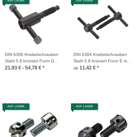
AUF LAGER
AUF LAGER
DIN 6306 Knebelschrauben
DIN 6304 Knebelschrauben
Stahl 5.8 brüniert Form D
Stahl 5.8 brüniert Form E mit
Knebel lose ohne Druckstück
festem Knebel ohne
21,93 € -
54,78 €
*
11,42 €
*
ab
Druckstück
AUF LAGER
AUF LAGER