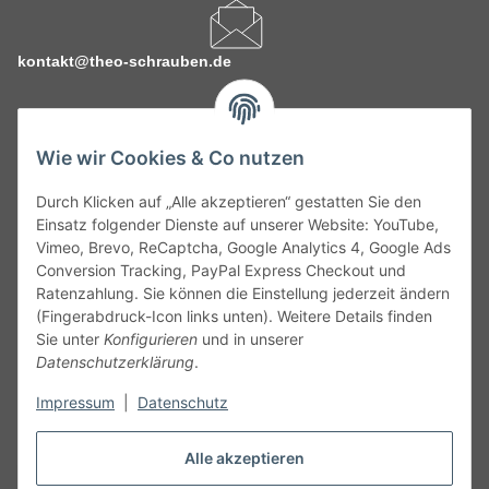
kontakt@theo-schrauben.de
Wie wir Cookies & Co nutzen
Durch Klicken auf „Alle akzeptieren“ gestatten Sie den
Service
Einsatz folgender Dienste auf unserer Website: YouTube,
Vimeo, Brevo, ReCaptcha, Google Analytics 4, Google Ads
Conversion Tracking, PayPal Express Checkout und
Gesetzliche Informationen
Ratenzahlung. Sie können die Einstellung jederzeit ändern
(Fingerabdruck-Icon links unten). Weitere Details finden
Alle technischen Angaben ohne Gewähr. Irrtümer und fehlerhafte
Sie unter
Konfigurieren
und in unserer
Angaben vorbehalten. Wenn Sie Datenblätter oder spezielle
Datenschutzerklärung
.
technische Eigenschaften benötigen, wenden Sie sich bitte an
Impressum
|
Datenschutz
unseren Kundenservice. Abbildungen der Artikel können
beispielhaft sein und vom Produkt abweichen.
Alle akzeptieren
Vertrag widerrufen