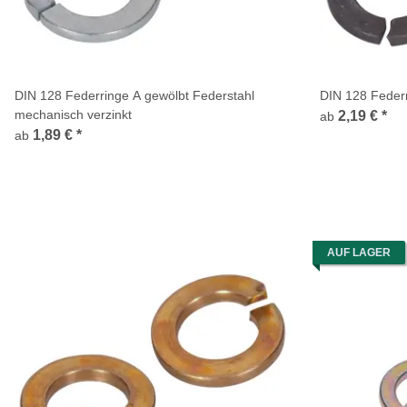
DIN 128 Federringe A gewölbt Federstahl
DIN 128 Federr
mechanisch verzinkt
2,19 €
*
ab
1,89 €
*
ab
AUF LAGER