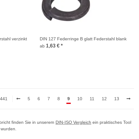
stahl verzinkt
DIN 127 Federringe B glatt Federstahl blank
1,63 €
*
ab
1441
5
6
7
8
9
10
11
12
13
bricht finden Sie in unserem
DIN-ISO Vergleich
ein praktisches Tool
t wurden.