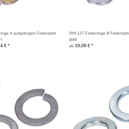
ringe A aufgebogen Federstahl
DIN 127 Federringe B Federstahl
rt
glatt
54 €
*
10,08 €
*
ab