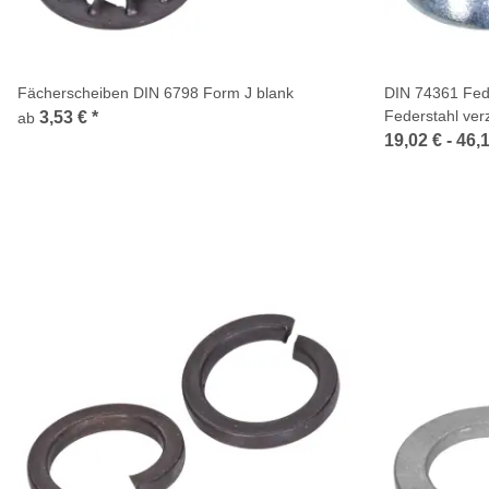
Fächerscheiben DIN 6798 Form J blank
DIN 74361 Fed
Federstahl verz
3,53 €
*
ab
19,02 € -
46,