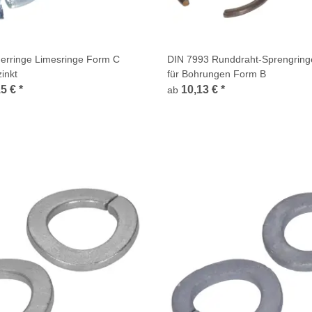
erringe Limesringe Form C
DIN 7993 Runddraht-Sprengring
inkt
für Bohrungen Form B
15 €
*
10,13 €
*
ab