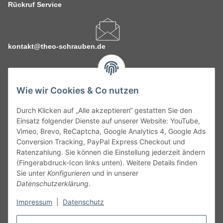
Rückruf Service
kontakt@theo-schrauben.de
Wie wir Cookies & Co nutzen
Durch Klicken auf „Alle akzeptieren“ gestatten Sie den
Service
Einsatz folgender Dienste auf unserer Website: YouTube,
Vimeo, Brevo, ReCaptcha, Google Analytics 4, Google Ads
Conversion Tracking, PayPal Express Checkout und
Gesetzliche Informationen
Ratenzahlung. Sie können die Einstellung jederzeit ändern
(Fingerabdruck-Icon links unten). Weitere Details finden
Alle technischen Angaben ohne Gewähr. Irrtümer und fehlerhafte
Sie unter
Konfigurieren
und in unserer
Angaben vorbehalten. Wenn Sie Datenblätter oder spezielle
Datenschutzerklärung
.
technische Eigenschaften benötigen, wenden Sie sich bitte an
Impressum
|
Datenschutz
unseren Kundenservice. Abbildungen der Artikel können
beispielhaft sein und vom Produkt abweichen.