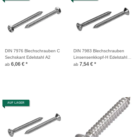
DIN 7976 Blechschrauben C
DIN 7983 Blechschrauben
Sechskant Edelstahl A2
Linsensenkkopf-H Edelstahl
A4
6,06 €
*
7,54 €
*
ab
ab
AUF LAGER