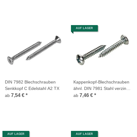
AUF LAGER
DIN 7982 Blechschrauben
Kappenkopf-Blechschrauben
Senkkopf C Edelstahl A2 TX
ähnl. DIN 7981 Stahl verzinkt
Kreuzschlitz H Spitze
7,54 €
*
7,46 €
*
ab
ab
AUF LAGER
AUF LAGER