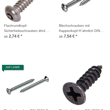
Flachrundkopf-
Blechschrauben mit
Sicherheitsschrauben ähnl.
Kappenkopf-H ähnlich DIN
DIN 7981 TX + Pin Edelstahl
7981 C Edelstahl A2
2,74 €
*
7,54 €
*
ab
ab
A2 Blechgewinde
AUF LAGER