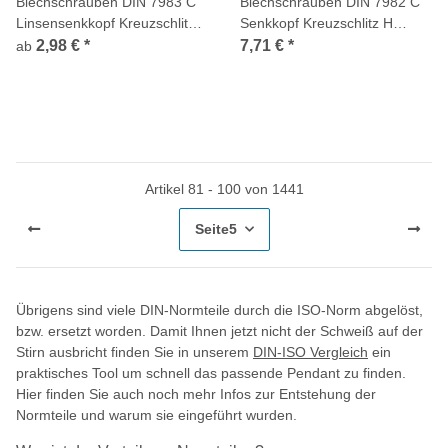
Blechschrauben DIN 7983 C
Blechschrauben DIN 7982 C
Linsensenkkopf Kreuzschlitz
Senkkopf Kreuzschlitz H
H verzinkt
schwarz verzinkt
2,98 €
*
7,71 €
*
ab
Artikel 81 - 100 von 1441
Seite
5
Übrigens sind viele DIN-Normteile durch die ISO-Norm abgelöst,
bzw. ersetzt worden. Damit Ihnen jetzt nicht der Schweiß auf der
Stirn ausbricht finden Sie in unserem
DIN-ISO Vergleich
ein
praktisches Tool um schnell das passende Pendant zu finden.
Hier finden Sie auch noch mehr Infos zur Entstehung der
Normteile und warum sie eingeführt wurden.