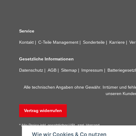
Service
Kontakt
C-Teile Management
Sonderteile
Karriere
Ver
Gesetzliche Informationen
Datenschutz
AGB
Sitemap
Impressum
Batteriegeset
Alle technischen Angaben ohne Gewähr. Irrtümer und fehle
unseren Kundens
Vertrag widerrufen
* Alle Preise inkl. gesetzlicher USt., zzgl.
Versand
Wie wir Cookies & Co nutzen