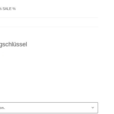
% SALE %
gschlüssel
on.