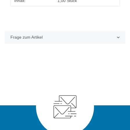
Produkteigenschaft
Wert
Inhalt:
1,00 Stück
Frage zum Artikel