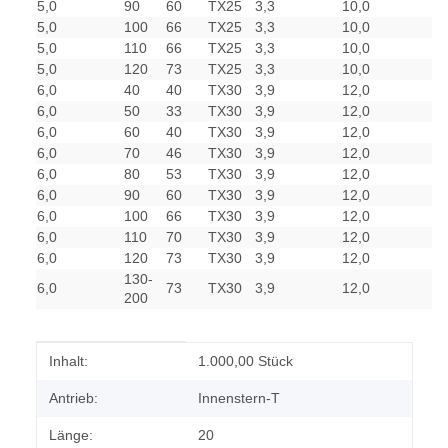
5,0
90
60
TX25
3,3
10,0
5,0
100
66
TX25
3,3
10,0
5,0
110
66
TX25
3,3
10,0
5,0
120
73
TX25
3,3
10,0
6,0
40
40
TX30
3,9
12,0
6,0
50
33
TX30
3,9
12,0
6,0
60
40
TX30
3,9
12,0
6,0
70
46
TX30
3,9
12,0
6,0
80
53
TX30
3,9
12,0
6,0
90
60
TX30
3,9
12,0
6,0
100
66
TX30
3,9
12,0
6,0
110
70
TX30
3,9
12,0
6,0
120
73
TX30
3,9
12,0
130-
6,0
73
TX30
3,9
12,0
200
Produkteigenschaft
Wert
Inhalt:
1.000,00 Stück
Antrieb:
Innenstern-T
Länge:
20