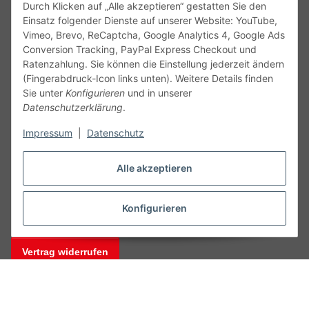
Durch Klicken auf „Alle akzeptieren“ gestatten Sie den
Einsatz folgender Dienste auf unserer Website: YouTube,
Vimeo, Brevo, ReCaptcha, Google Analytics 4, Google Ads
Conversion Tracking, PayPal Express Checkout und
Ratenzahlung. Sie können die Einstellung jederzeit ändern
(Fingerabdruck-Icon links unten). Weitere Details finden
Service
Sie unter
Konfigurieren
und in unserer
Datenschutzerklärung
.
Gesetzliche Informationen
Impressum
|
Datenschutz
Alle technischen Angaben ohne Gewähr. Irrtümer und fehlerhafte
Alle akzeptieren
Angaben vorbehalten. Wenn Sie Datenblätter oder spezielle
technische Eigenschaften benötigen, wenden Sie sich bitte an
unseren Kundenservice. Abbildungen der Artikel können
Konfigurieren
beispielhaft sein und vom Produkt abweichen.
Vertrag widerrufen
* Alle Preise inkl. gesetzlicher USt., zzgl.
Versand