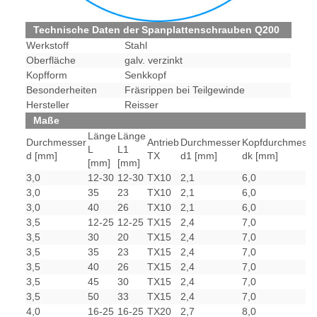
Technische Daten der Spanplattenschrauben Q200
Werkstoff
Stahl
Oberfläche
galv. verzinkt
Kopfform
Senkkopf
Besonderheiten
Fräsrippen bei Teilgewinde
Hersteller
Reisser
Maße
Länge
Länge
Durchmesser
Antrieb
Durchmesser
Kopfdurchmesse
L
L1
d [mm]
TX
d1 [mm]
dk [mm]
[mm]
[mm]
3,0
12-30
12-30
TX10
2,1
6,0
3,0
35
23
TX10
2,1
6,0
3,0
40
26
TX10
2,1
6,0
3,5
12-25
12-25
TX15
2,4
7,0
3,5
30
20
TX15
2,4
7,0
3,5
35
23
TX15
2,4
7,0
3,5
40
26
TX15
2,4
7,0
3,5
45
30
TX15
2,4
7,0
3,5
50
33
TX15
2,4
7,0
4,0
16-25
16-25
TX20
2,7
8,0