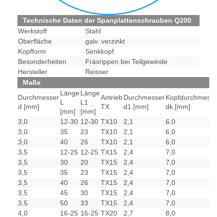
Technische Daten der Spanplattenschrauben Q200
Werkstoff
Stahl
Oberfläche
galv. verzinkt
Kopfform
Senkkopf
Besonderheiten
Fräsrippen bei Teilgewinde
Hersteller
Reisser
Maße
Länge
Länge
Durchmesser
Antrieb
Durchmesser
Kopfdurchmesse
L
L1
d [mm]
TX
d1 [mm]
dk [mm]
[mm]
[mm]
3,0
12-30
12-30
TX10
2,1
6,0
3,0
35
23
TX10
2,1
6,0
3,0
40
26
TX10
2,1
6,0
3,5
12-25
12-25
TX15
2,4
7,0
3,5
30
20
TX15
2,4
7,0
3,5
35
23
TX15
2,4
7,0
3,5
40
26
TX15
2,4
7,0
3,5
45
30
TX15
2,4
7,0
3,5
50
33
TX15
2,4
7,0
4,0
16-25
16-25
TX20
2,7
8,0