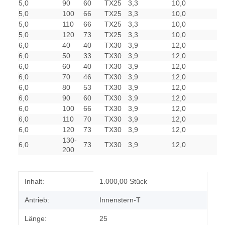
5,0
90
60
TX25
3,3
10,0
5,0
100
66
TX25
3,3
10,0
5,0
110
66
TX25
3,3
10,0
5,0
120
73
TX25
3,3
10,0
6,0
40
40
TX30
3,9
12,0
6,0
50
33
TX30
3,9
12,0
6,0
60
40
TX30
3,9
12,0
6,0
70
46
TX30
3,9
12,0
6,0
80
53
TX30
3,9
12,0
6,0
90
60
TX30
3,9
12,0
6,0
100
66
TX30
3,9
12,0
6,0
110
70
TX30
3,9
12,0
6,0
120
73
TX30
3,9
12,0
130-
6,0
73
TX30
3,9
12,0
200
Produkteigenschaft
Wert
Inhalt:
1.000,00 Stück
Antrieb:
Innenstern-T
Länge:
25