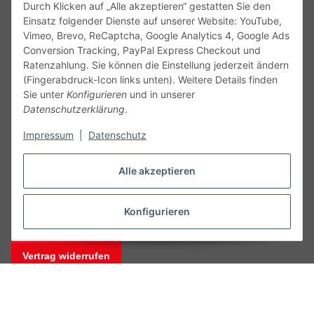
Durch Klicken auf „Alle akzeptieren“ gestatten Sie den
Einsatz folgender Dienste auf unserer Website: YouTube,
Vimeo, Brevo, ReCaptcha, Google Analytics 4, Google Ads
Conversion Tracking, PayPal Express Checkout und
Ratenzahlung. Sie können die Einstellung jederzeit ändern
(Fingerabdruck-Icon links unten). Weitere Details finden
Service
Sie unter
Konfigurieren
und in unserer
Datenschutzerklärung
.
Gesetzliche Informationen
Impressum
|
Datenschutz
Alle technischen Angaben ohne Gewähr. Irrtümer und fehlerhafte
Alle akzeptieren
Angaben vorbehalten. Wenn Sie Datenblätter oder spezielle
technische Eigenschaften benötigen, wenden Sie sich bitte an
unseren Kundenservice. Abbildungen der Artikel können
Konfigurieren
beispielhaft sein und vom Produkt abweichen.
Vertrag widerrufen
* Alle Preise inkl. gesetzlicher USt., zzgl.
Versand