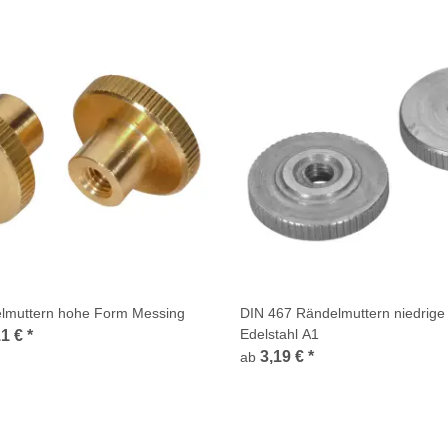
lmuttern hohe Form Messing
DIN 467 Rändelmuttern niedrig
Edelstahl A1
11 €
*
3,19 €
*
ab