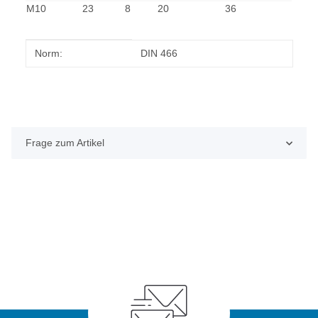
M10
23
8
20
36
Produkteigenschaft
Wert
Norm:
DIN 466
Frage zum Artikel