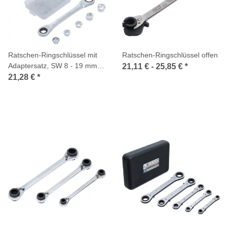
Ratschen-Ringschlüssel mit
Ratschen-Ringschlüssel offen
Adaptersatz, SW 8 - 19 mm,
21,11 € -
25,85 €
*
6-tlg.
21,28 €
*