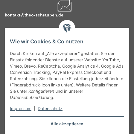
kontakt@theo-schrauben.de
Wie wir Cookies & Co nutzen
Durch Klicken auf „Alle akzeptieren“ gestatten Sie den
Service
Einsatz folgender Dienste auf unserer Website: YouTube,
Vimeo, Brevo, ReCaptcha, Google Analytics 4, Google Ads
Conversion Tracking, PayPal Express Checkout und
Gesetzliche Informationen
Ratenzahlung. Sie können die Einstellung jederzeit ändern
(Fingerabdruck-Icon links unten). Weitere Details finden
Alle technischen Angaben ohne Gewähr. Irrtümer und fehlerhafte
Sie unter
Konfigurieren
und in unserer
Angaben vorbehalten. Wenn Sie Datenblätter oder spezielle
Datenschutzerklärung
.
technische Eigenschaften benötigen, wenden Sie sich bitte an
Impressum
|
Datenschutz
unseren Kundenservice. Abbildungen der Artikel können
beispielhaft sein und vom Produkt abweichen.
Alle akzeptieren
Vertrag widerrufen