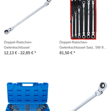
Doppel-Ratschen-
Doppel-Ratschen-
Gelenkschlüssel
Gelenkschlüssel-Satz, SW 8 -
19 mm, 10-tlg.
12,13 € -
22,85 €
*
81,50 €
*