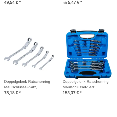
abwinkelbar, mit E-Profil
49,54 €
*
5,47 €
*
ab
Ringköpfen, SW E6 – E24
mm, 4-tlg.
Doppelgelenk-Ratschenring-
Doppelgelenk-Ratschenring-
Maulschlüssel-Satz,
Maulschlüssel-Satz,
abwinkelbar, SW 8 - 19 mm,
abwinkelbar, SW 8-19 mm,
78,18 €
*
153,37 €
*
5-tlg.
12-tlg.