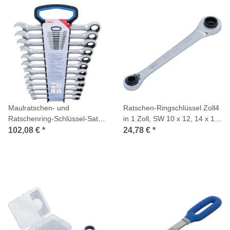
Maulratschen- und
Ratschen-Ringschlüssel Zoll4
Ratschenring-Schlüssel-Satz,
in 1 Zoll, SW 10 x 12, 14 x 17
8 - 19 mm, 12-tlg.
mm
102,08 €
*
24,78 €
*