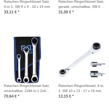
Ratschen-Ringschlüssel-Satz,
Ratschen-Ringschlüssel-Satz,
4-in-1, SW 8 x 9 - 18 x 19 mm
gerade, umschaltbar, SW 6 x
8 - 19 x 22 mm, 5-tlg.
33,11 €
*
31,00 €
*
Ratschen-Ringschlüssel-Satz,
Ratschen-Ringschlüssel, 4-in-
umschaltbar, Zoll4-in-1 Zoll,
1, SW 10 x 13 - 17 x 19 mm
3-tlg.
70,64 €
*
13,15 €
*