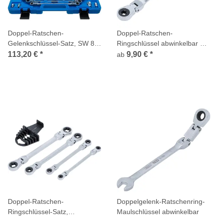
Doppel-Ratschen-
Doppel-Ratschen-
Gelenkschlüssel-Satz, SW 8 -
Ringschlüssel abwinkelbar mit
19 mm, 10-tlg.
E-Profil Ringköpfen
113,20 €
*
9,90 €
*
ab
Doppel-Ratschen-
Doppelgelenk-Ratschenring-
Ringschlüssel-Satz,
Maulschlüssel abwinkelbar