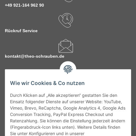
+49 921-164 962 90
Rückruf Service
kontakt@theo-schrauben.de
Wie wir Cookies & Co nutzen
Durch Klicken auf „Alle akzeptieren“ gestatten Sie den
Service
Einsatz folgender Dienste auf unserer Website: YouTube,
Vimeo, Brevo, ReCaptcha, Google Analytics 4, Google Ads
Conversion Tracking, PayPal Express Checkout und
Gesetzliche Informationen
Ratenzahlung. Sie können die Einstellung jederzeit ändern
(Fingerabdruck-Icon links unten). Weitere Details finden
Alle technischen Angaben ohne Gewähr. Irrtümer und fehlerhafte
Sie unter
Konfigurieren
und in unserer