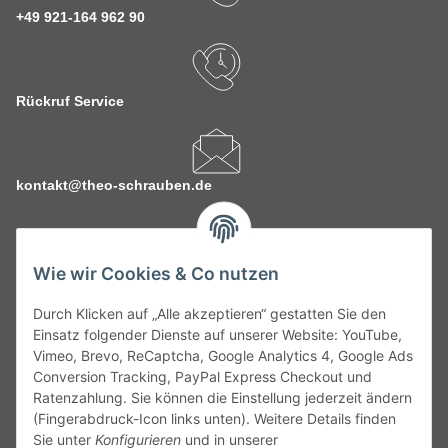
+49 921-164 962 90
Rückruf Service
kontakt@theo-schrauben.de
Wie wir Cookies & Co nutzen
Durch Klicken auf „Alle akzeptieren“ gestatten Sie den
Service
Einsatz folgender Dienste auf unserer Website: YouTube,
Vimeo, Brevo, ReCaptcha, Google Analytics 4, Google Ads
Conversion Tracking, PayPal Express Checkout und
Gesetzliche Informationen
Ratenzahlung. Sie können die Einstellung jederzeit ändern
(Fingerabdruck-Icon links unten). Weitere Details finden
Alle technischen Angaben ohne Gewähr. Irrtümer und fehlerhafte
Sie unter
Konfigurieren
und in unserer