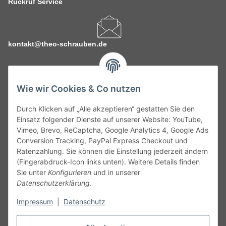
Rückruf Service
kontakt@theo-schrauben.de
Wie wir Cookies & Co nutzen
Durch Klicken auf „Alle akzeptieren“ gestatten Sie den
Service
Einsatz folgender Dienste auf unserer Website: YouTube,
Vimeo, Brevo, ReCaptcha, Google Analytics 4, Google Ads
Conversion Tracking, PayPal Express Checkout und
Gesetzliche Informationen
Ratenzahlung. Sie können die Einstellung jederzeit ändern
(Fingerabdruck-Icon links unten). Weitere Details finden
Alle technischen Angaben ohne Gewähr. Irrtümer und fehlerhafte
Sie unter
Konfigurieren
und in unserer
Angaben vorbehalten. Wenn Sie Datenblätter oder spezielle
Datenschutzerklärung
.
technische Eigenschaften benötigen, wenden Sie sich bitte an
Impressum
|
Datenschutz
unseren Kundenservice. Abbildungen der Artikel können
beispielhaft sein und vom Produkt abweichen.