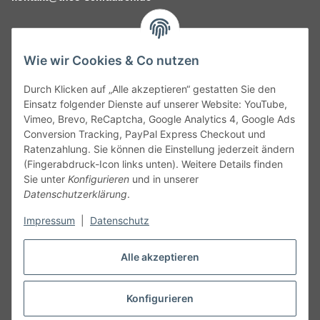
Wie wir Cookies & Co nutzen
Durch Klicken auf „Alle akzeptieren“ gestatten Sie den
Service
Einsatz folgender Dienste auf unserer Website: YouTube,
Vimeo, Brevo, ReCaptcha, Google Analytics 4, Google Ads
Conversion Tracking, PayPal Express Checkout und
Gesetzliche Informationen
Ratenzahlung. Sie können die Einstellung jederzeit ändern
(Fingerabdruck-Icon links unten). Weitere Details finden
Alle technischen Angaben ohne Gewähr. Irrtümer und fehlerhafte
Sie unter
Konfigurieren
und in unserer
Angaben vorbehalten. Wenn Sie Datenblätter oder spezielle
Datenschutzerklärung
.
technische Eigenschaften benötigen, wenden Sie sich bitte an
Impressum
|
Datenschutz
unseren Kundenservice. Abbildungen der Artikel können
beispielhaft sein und vom Produkt abweichen.
Alle akzeptieren
Vertrag widerrufen
Konfigurieren
* Alle Preise inkl. gesetzlicher USt., zzgl.
Versand