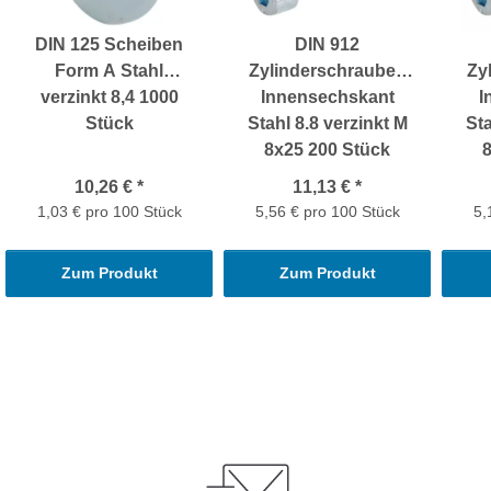
DIN 125 Scheiben
DIN 912
Form A Stahl
Zylinderschrauben
Zy
verzinkt 8,4 1000
Innensechskant
I
Stück
Stahl 8.8 verzinkt M
Sta
8x25 200 Stück
10,26 €
*
11,13 €
*
1,03 € pro 100 Stück
5,56 € pro 100 Stück
5,
Zum Produkt
Zum Produkt