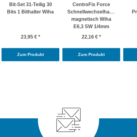
Bit-Set 31-Teilig 30
CentroFix Force
Bits 1 Bithalter Wiha
Schnellwechselhalter
Pr
magnetisch Wiha
E6,3 SW 1/4mm
23,95 €
*
22,16 €
*
Zum Produkt
Zum Produkt