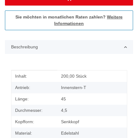
Sie möchten in monatlichen Raten zahlen?
Weitere
Informationen
Beschreibung
Produkteigenschaft
Wert
Inhalt:
200,00 Stück
Antrieb:
Innenstern-T
Länge:
45
Durchmesser:
4,5
Kopfform:
Senkkopf
Material:
Edelstahl