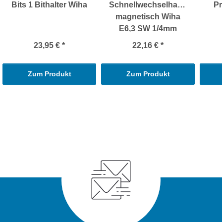
Bits 1 Bithalter Wiha
Schnellwechselhalter
Pr
magnetisch Wiha
E6,3 SW 1/4mm
23,95 €
*
22,16 €
*
Zum Produkt
Zum Produkt