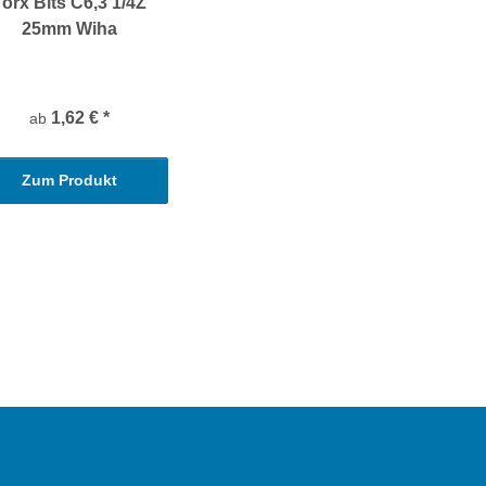
Torx Bits C6,3 1/4Z
25mm Wiha
1,62 €
*
ab
Zum Produkt