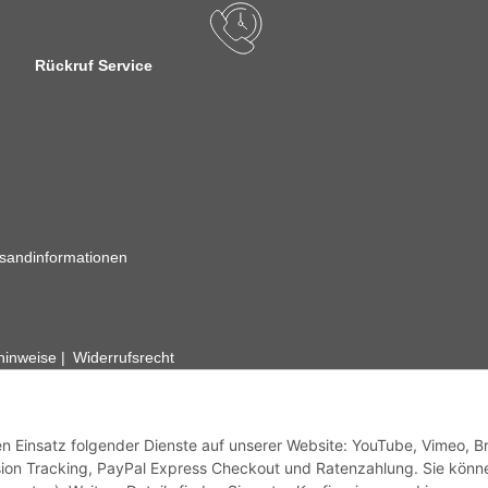
Rückruf Service
sandinformationen
zhinweise
Widerrufsrecht
rhafte Angaben vorbehalten. Wenn Sie Datenblätter oder spezielle tec
ervice. Abbildungen der Artikel können beispielhaft sein und vom Pr
den Einsatz folgender Dienste auf unserer Website: YouTube, Vimeo, B
ion Tracking, PayPal Express Checkout und Ratenzahlung. Sie könn