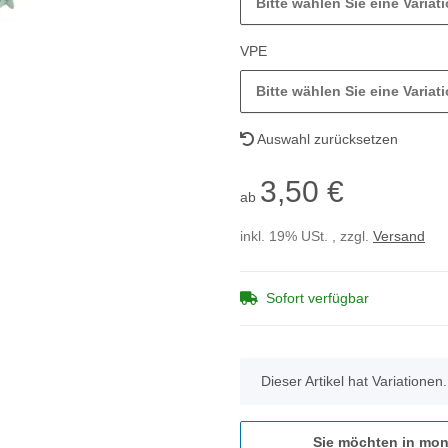
Bitte wählen Sie eine Variati
VPE
Bitte wählen Sie eine Variati
Auswahl zurücksetzen
3,50 €
ab
inkl. 19% USt. , zzgl.
Versand
Sofort verfügbar
x
Dieser Artikel hat Variationen
Sie möchten in mon