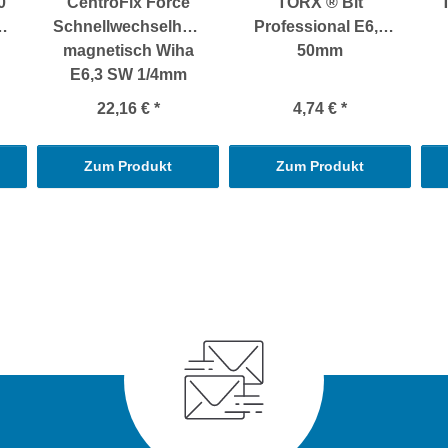
0
CentroFix Force
TORX ® Bit
Schnellwechselhalter
Professional E6,3
magnetisch Wiha
50mm
E6,3 SW 1/4mm
22,16 €
*
4,74 €
*
Zum Produkt
Zum Produkt