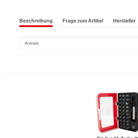
Beschreibung
Frage zum Artikel
Hersteller
Produkteigenschaft
Wert
Antrieb: