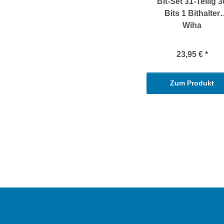
Bit-Set 31-Teilig 3
Bits 1 Bithalter
Wiha
23,95 €
*
Zum Produkt