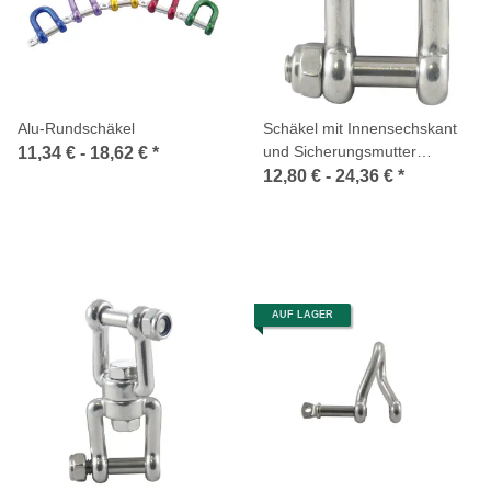
Alu-Rundschäkel
Schäkel mit Innensechskant
und Sicherungsmutter
11,34 € -
18,62 €
*
Edelstahl A4
12,80 € -
24,36 €
*
AUF LAGER