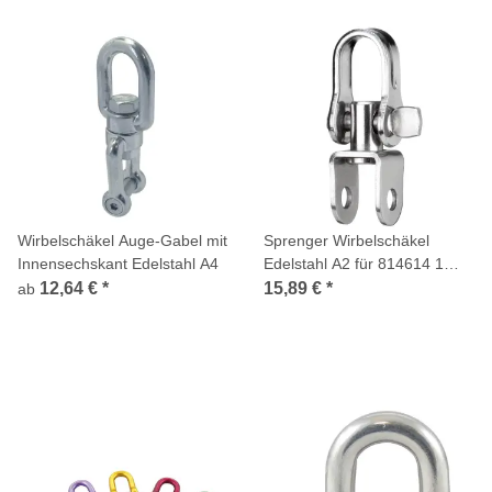
Wirbelschäkel Auge-Gabel mit
Sprenger Wirbelschäkel
Innensechskant Edelstahl A4
Edelstahl A2 für 814614 1
Stück
12,64 €
*
15,89 €
*
ab