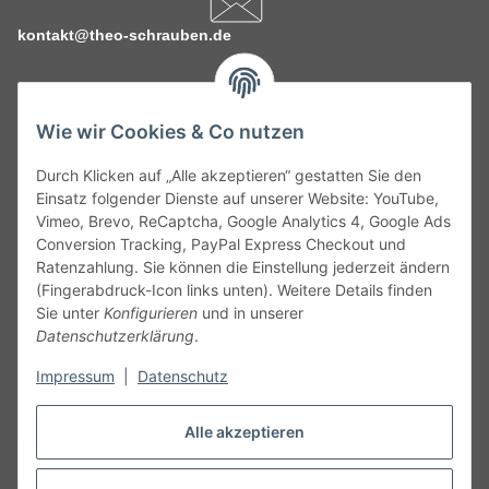
kontakt@theo-schrauben.de
Wie wir Cookies & Co nutzen
Durch Klicken auf „Alle akzeptieren“ gestatten Sie den
Service
Einsatz folgender Dienste auf unserer Website: YouTube,
Vimeo, Brevo, ReCaptcha, Google Analytics 4, Google Ads
Conversion Tracking, PayPal Express Checkout und
Gesetzliche Informationen
Ratenzahlung. Sie können die Einstellung jederzeit ändern
(Fingerabdruck-Icon links unten). Weitere Details finden
Alle technischen Angaben ohne Gewähr. Irrtümer und fehlerhafte
Sie unter
Konfigurieren
und in unserer
Angaben vorbehalten. Wenn Sie Datenblätter oder spezielle
Datenschutzerklärung
.
technische Eigenschaften benötigen, wenden Sie sich bitte an
Impressum
|
Datenschutz
unseren Kundenservice. Abbildungen der Artikel können
beispielhaft sein und vom Produkt abweichen.
Alle akzeptieren
Vertrag widerrufen