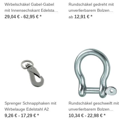
Wirbelschäkel Gabel-Gabel
Rundschäkel gedreht mit
mit Innensechskant Edelstahl
unverlierbarem Bolzen
A4
Edelstahl A4
29,04 € -
62,95 €
*
12,91 €
*
ab
Sprenger Schnapphaken mit
Rundschäkel geschweift mit
Wirbelauge Edelstahl A2
unverlierbarem Bolzen
Edelstahl A4
9,26 € -
17,29 €
*
10,34 € -
22,98 €
*