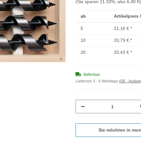
(Sie sparen
21.33%
, also
6,40 €
)
ab
Artikelpreis 
5
21,16 €
*
10
20,79 €
*
20
20,43 €
*
lieferbar
Lieferzeit:
5 - 6 Werktage
(DE - Ausla
Sie möchten in mon