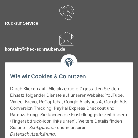
Rückruf Service
kontakt@theo-schrauben.de
Wie wir Cookies & Co nutzen
Durch Klicken auf „Alle akzeptieren“ gestatten Sie den
Service
Einsatz folgender Dienste auf unserer Website: YouTube,
Vimeo, Brevo, ReCaptcha, Google Analytics 4, Google Ads
Conversion Tracking, PayPal Express Checkout und
Gesetzliche Informationen
Ratenzahlung. Sie können die Einstellung jederzeit ändern
(Fingerabdruck-Icon links unten). Weitere Details finden
Alle technischen Angaben ohne Gewähr. Irrtümer und fehlerhafte
Sie unter
Konfigurieren
und in unserer
Angaben vorbehalten. Wenn Sie Datenblätter oder spezielle
Datenschutzerklärung
.