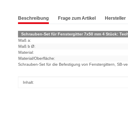
Beschreibung
Frage zum Artikel
Hersteller
Schrauben-Set für Fenstergitter 7x50 mm 4 Stück: Tec
Maß a:
Maß b Ø:
Material:
Material/Oberfläche:
Schrauben-Set für die Befestigung von Fenstergittern, SB-ve
Produkteigenschaft
Wert
Inhalt: