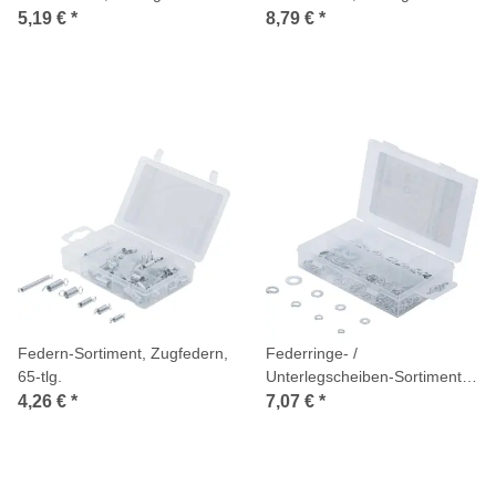
5,19 €
*
8,79 €
*
Federn-Sortiment, Zugfedern,
Federringe- /
65-tlg.
Unterlegscheiben-Sortiment,
Ø 4 - 8 mm, 250-tlg.
4,26 €
*
7,07 €
*