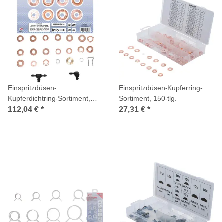
Einspritzdüsen-
Einspritzdüsen-Kupferring-
Kupferdichtring-Sortiment,
Sortiment, 150-tlg.
551-tlg.
112,04 €
*
27,31 €
*