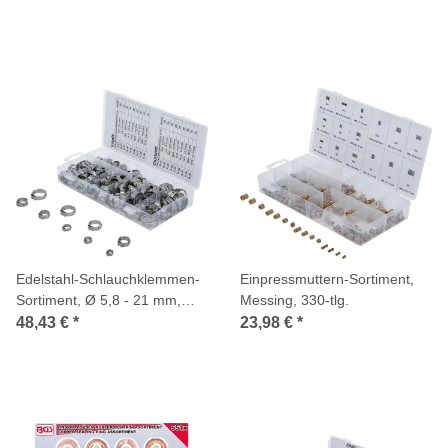
Edelstahl-Schlauchklemmen-
Einpressmuttern-Sortiment,
Sortiment, Ø 5,8 - 21 mm,
Messing, 330-tlg.
170-tlg.
48,43 €
*
23,98 €
*