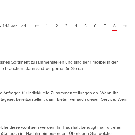
 - 144 von 144
1
2
3
4
5
6
7
8
stes Sortiment zusammenstellen und sind sehr flexibel in der
e brauchen, dann sind wir gerne für Sie da.
ne Anfragen für individuelle Zusammenstellungen an. Wenn Ihr
ageset bereitzustellen, dann bieten wir auch diesen Service. Wenn
elche diese wohl sein werden. Im Haushalt benötigt man oft eher
Größe auch im Nachhinein besorgen. Überlegen Sie, welche