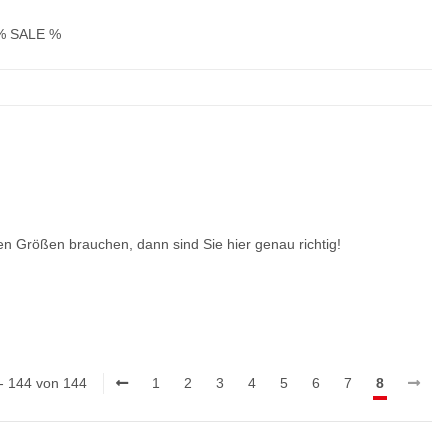
% SALE %
n Größen brauchen, dann sind Sie hier genau richtig!
 - 144 von 144
1
2
3
4
5
6
7
8