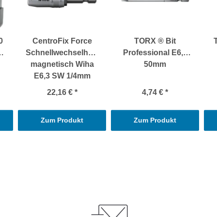
0
CentroFix Force
TORX ® Bit
Schnellwechselhalter
Professional E6,3
magnetisch Wiha
50mm
E6,3 SW 1/4mm
22,16 €
*
4,74 €
*
Zum Produkt
Zum Produkt