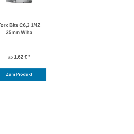
Torx Bits C6,3 1/4Z
25mm Wiha
1,62 €
*
ab
Zum Produkt