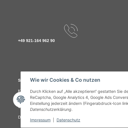
+49 921-164 962 90
Wie wir Cookies & Co nutzen
Service
Kontakt
C-Teile Management
Sonderteile
Karriere
Ver
Durch Klicken auf „Alle akzeptieren“ gestatten Sie 
ReCaptcha, Google Analytics 4, Google Ads Convers
Einstellung jederzeit ändern (Fingerabdruck-Icon link
Gesetzliche Informationen
Datenschutzerklärung
.
Datenschutz
AGB
Sitemap
Impressum
Batteriegeset
Impressum
|
Datenschutz