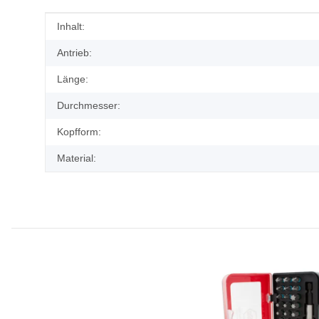
Produkteigenschaft
Wert
Inhalt:
Antrieb:
Länge:
Durchmesser:
Kopfform:
Material: