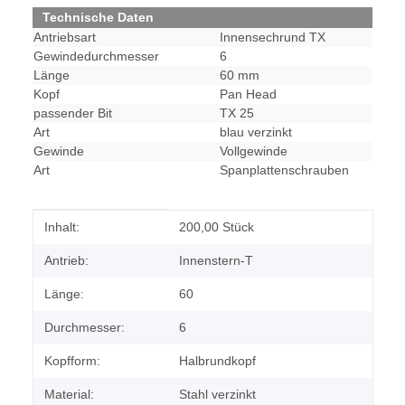
Technische Daten
Antriebsart
Innensechrund TX
Gewindedurchmesser
6
Länge
60 mm
Kopf
Pan Head
passender Bit
TX 25
Art
blau verzinkt
Gewinde
Vollgewinde
Art
Spanplattenschrauben
Produkteigenschaft
Wert
Inhalt:
200,00 Stück
Antrieb:
Innenstern-T
Länge:
60
Durchmesser:
6
Kopfform:
Halbrundkopf
Material:
Stahl verzinkt