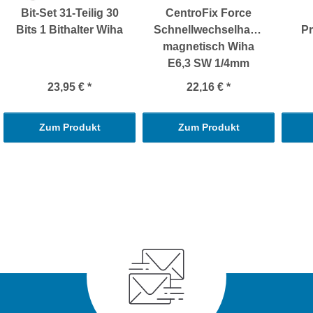
Bit-Set 31-Teilig 30
CentroFix Force
Bits 1 Bithalter Wiha
Schnellwechselhalter
Pr
magnetisch Wiha
E6,3 SW 1/4mm
23,95 €
*
22,16 €
*
Zum Produkt
Zum Produkt