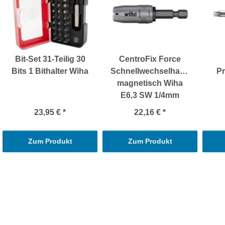
Bit-Set 31-Teilig 30
CentroFix Force
Bits 1 Bithalter Wiha
Schnellwechselhalter
Pr
magnetisch Wiha
E6,3 SW 1/4mm
23,95 €
*
22,16 €
*
Zum Produkt
Zum Produkt