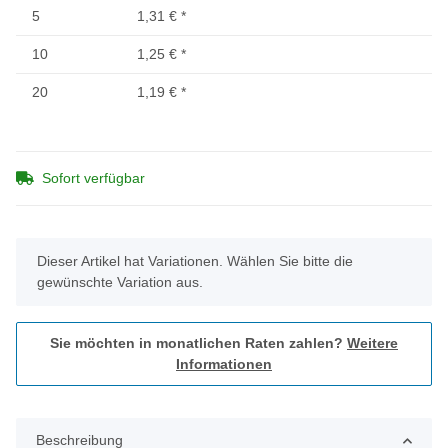
5
1,31 €
*
10
1,25 €
*
20
1,19 €
*
Sofort verfügbar
x
Dieser Artikel hat Variationen. Wählen Sie bitte die
gewünschte Variation aus.
Sie möchten in monatlichen Raten zahlen?
Weitere
Informationen
Beschreibung