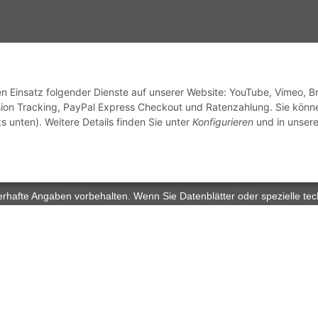
sandinformationen
den Einsatz folgender Dienste auf unserer Website: YouTube, Vimeo, B
ion Tracking, PayPal Express Checkout und Ratenzahlung. Sie könn
s unten). Weitere Details finden Sie unter
Konfigurieren
und in unsere
zhinweise
Widerrufsrecht
rhafte Angaben vorbehalten. Wenn Sie Datenblätter oder spezielle tec
ervice. Abbildungen der Artikel können beispielhaft sein und vom Pr