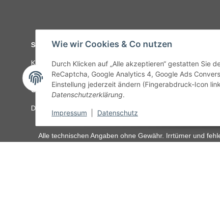
Wie wir Cookies & Co nutzen
Service
Kontakt
C-Teile Management
Sonderteile
Karriere
Ver
Durch Klicken auf „Alle akzeptieren“ gestatten Sie 
ReCaptcha, Google Analytics 4, Google Ads Convers
Einstellung jederzeit ändern (Fingerabdruck-Icon link
Gesetzliche Informationen
Datenschutzerklärung
.
Datenschutz
AGB
Sitemap
Impressum
Batteriegeset
Impressum
|
Datenschutz
Alle technischen Angaben ohne Gewähr. Irrtümer und fehle
unseren Kundens
Vertrag widerrufen
* Alle Preise inkl. gesetzlicher USt., zzgl.
Versand