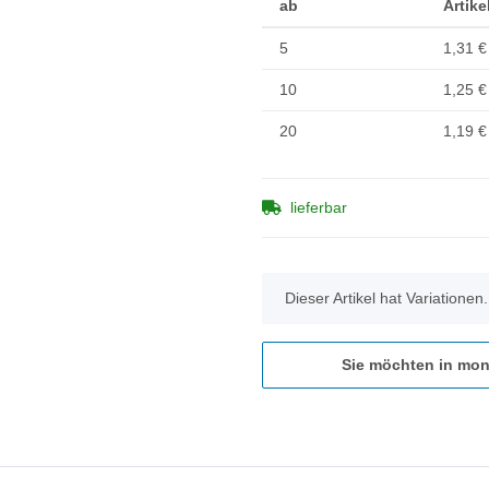
ab
Artike
5
1,31 €
10
1,25 €
20
1,19 €
lieferbar
x
Dieser Artikel hat Variationen
Sie möchten in mon