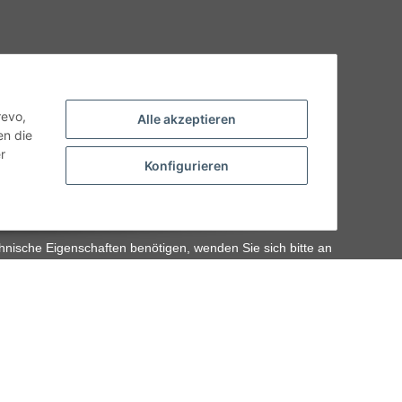
revo,
Alle akzeptieren
en die
r
Konfigurieren
hnische Eigenschaften benötigen, wenden Sie sich bitte an
odukt abweichen.