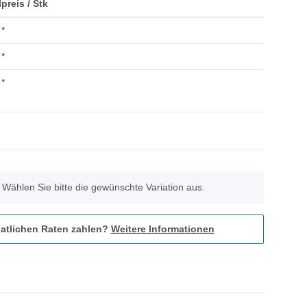
lpreis / Stk
*
*
*
. Wählen Sie bitte die gewünschte Variation aus.
atlichen Raten zahlen?
Weitere Informationen