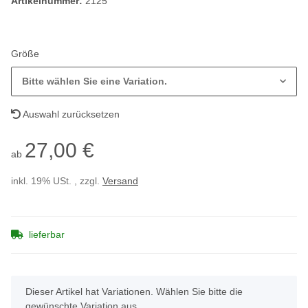
Artikelnummer:
2125
Größe
Bitte wählen Sie eine Variation.
Auswahl zurücksetzen
27,00 €
ab
inkl. 19% USt. , zzgl.
Versand
lieferbar
x
Dieser Artikel hat Variationen. Wählen Sie bitte die
gewünschte Variation aus.