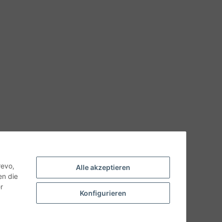
hnische Eigenschaften benötigen, wenden Sie sich bitte an
odukt abweichen.
revo,
Alle akzeptieren
en die
r
Konfigurieren