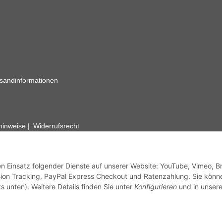
sandinformationen
zhinweise
Widerrufsrecht
rhafte Angaben vorbehalten. Wenn Sie Datenblätter oder spezielle tec
ervice. Abbildungen der Artikel können beispielhaft sein und vom Pr
den Einsatz folgender Dienste auf unserer Website: YouTube, Vimeo, B
ion Tracking, PayPal Express Checkout und Ratenzahlung. Sie könn
s unten). Weitere Details finden Sie unter
Konfigurieren
und in unsere