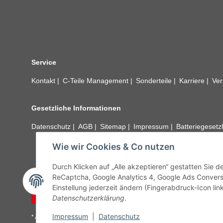
Service
Kontakt
C-Teile Management
Sonderteile
Karriere
Ver
Gesetzliche Informationen
Datenschutz
AGB
Sitemap
Impressum
Batteriegeset
Wie wir Cookies & Co nutzen
Alle technischen Angaben ohne Gewähr. Irrtümer und fehle
unseren Kundens
Durch Klicken auf „Alle akzeptieren“ gestatten Sie 
ReCaptcha, Google Analytics 4, Google Ads Convers
Einstellung jederzeit ändern (Fingerabdruck-Icon link
Vertrag widerrufen
Datenschutzerklärung
.
Impressum
|
Datenschutz
* Alle Preise inkl. gesetzlicher USt., zzgl.
Versand