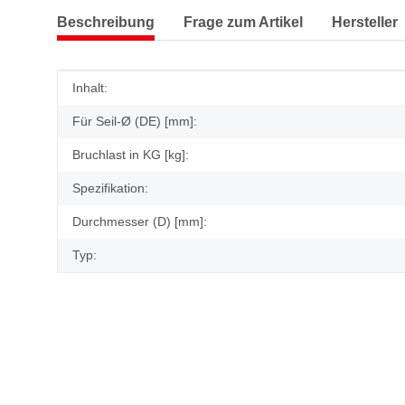
Beschreibung
Frage zum Artikel
Hersteller
Produkteigenschaft
Wert
Inhalt:
Für Seil-Ø (DE) [mm]:
Bruchlast in KG [kg]:
Spezifikation:
Durchmesser (D) [mm]:
Typ: