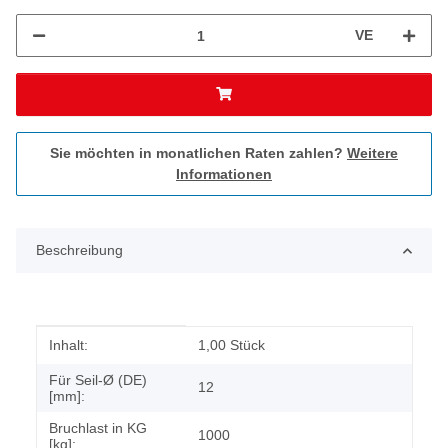
VE
Sie möchten in monatlichen Raten zahlen?
Weitere
Informationen
Beschreibung
Produkteigenschaft
Wert
Inhalt:
1,00 Stück
Für Seil-Ø (DE)
12
[mm]:
Bruchlast in KG
1000
[kg]: