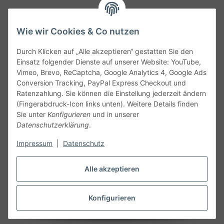
Wie wir Cookies & Co nutzen
Durch Klicken auf „Alle akzeptieren“ gestatten Sie den
Service
Einsatz folgender Dienste auf unserer Website: YouTube,
Vimeo, Brevo, ReCaptcha, Google Analytics 4, Google Ads
Conversion Tracking, PayPal Express Checkout und
Gesetzliche Informationen
Ratenzahlung. Sie können die Einstellung jederzeit ändern
(Fingerabdruck-Icon links unten). Weitere Details finden
Alle technischen Angaben ohne Gewähr. Irrtümer und fehlerhafte
Sie unter
Konfigurieren
und in unserer
Angaben vorbehalten. Wenn Sie Datenblätter oder spezielle
Datenschutzerklärung
.
technische Eigenschaften benötigen, wenden Sie sich bitte an
Impressum
|
Datenschutz
unseren Kundenservice. Abbildungen der Artikel können
beispielhaft sein und vom Produkt abweichen.
Alle akzeptieren
Vertrag widerrufen
Konfigurieren
* Alle Preise inkl. gesetzlicher USt., zzgl.
Versand