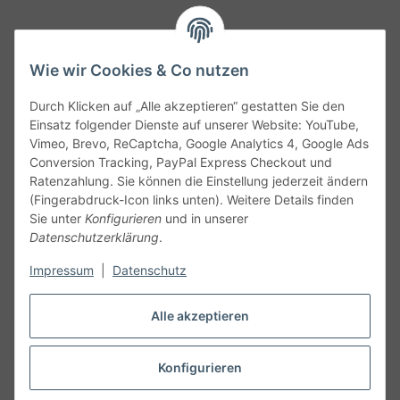
Wie wir Cookies & Co nutzen
Durch Klicken auf „Alle akzeptieren“ gestatten Sie den
Service
Einsatz folgender Dienste auf unserer Website: YouTube,
Vimeo, Brevo, ReCaptcha, Google Analytics 4, Google Ads
Conversion Tracking, PayPal Express Checkout und
Gesetzliche Informationen
Ratenzahlung. Sie können die Einstellung jederzeit ändern
(Fingerabdruck-Icon links unten). Weitere Details finden
Alle technischen Angaben ohne Gewähr. Irrtümer und fehlerhafte
Sie unter
Konfigurieren
und in unserer
Angaben vorbehalten. Wenn Sie Datenblätter oder spezielle
Datenschutzerklärung
.
technische Eigenschaften benötigen, wenden Sie sich bitte an
Impressum
|
Datenschutz
unseren Kundenservice. Abbildungen der Artikel können
beispielhaft sein und vom Produkt abweichen.
Alle akzeptieren
Vertrag widerrufen
Konfigurieren
* Alle Preise inkl. gesetzlicher USt., zzgl.
Versand