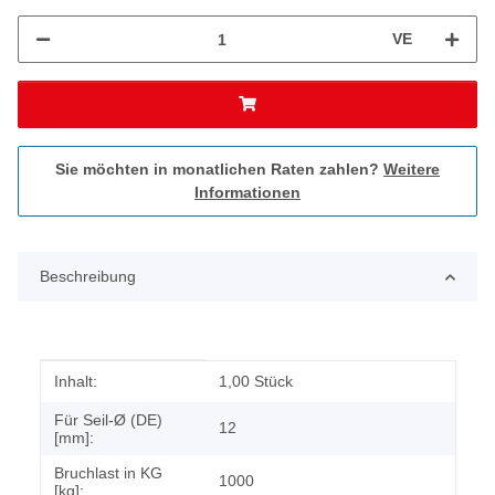
VE
Sie möchten in monatlichen Raten zahlen?
Weitere
Informationen
Beschreibung
Produkteigenschaft
Wert
Inhalt:
1,00 Stück
Für Seil-Ø (DE)
12
[mm]:
Bruchlast in KG
1000
[kg]: