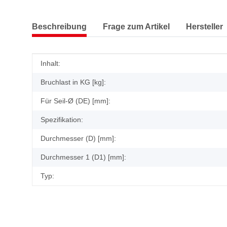
Beschreibung
Frage zum Artikel
Hersteller
Produkteigenschaft
Wert
Inhalt:
Bruchlast in KG [kg]:
Für Seil-Ø (DE) [mm]:
Spezifikation:
Durchmesser (D) [mm]:
Durchmesser 1 (D1) [mm]:
Typ: